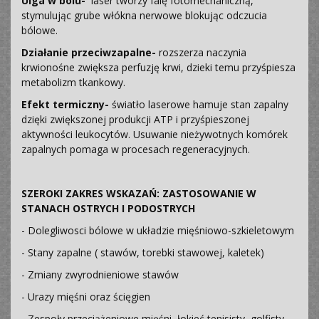
Ulga w bólu-
laser tworzy falę fotomechaniczną,
stymulując grube włókna nerwowe blokując odczucia
bólowe.
Działanie przeciwzapalne-
rozszerza naczynia
krwionośne zwiększa perfuzję krwi, dzieki temu przyśpiesza
metabolizm tkankowy.
Efekt termiczny-
światło laserowe hamuje stan zapalny
dzięki zwiększonej produkcji ATP i przyśpieszonej
aktywności leukocytów. Usuwanie nieżywotnych komórek
zapalnych pomaga w procesach regeneracyjnych.
SZEROKI ZAKRES WSKAZAŃ: ZASTOSOWANIE W
STANACH OSTRYCH I PODOSTRYCH
- Dolegliwosci bólowe w układzie mięśniowo-szkieletowym
- Stany zapalne ( stawów, torebki stawowej, kaletek)
- Zmiany zwyrodnieniowe stawów
- Urazy mięśni oraz ścięgien
- Zespoły przeciążeniowe mięśni, łokieć tenisisty, golfisty