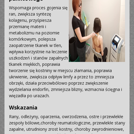
Wspomaga proces gojenia się
ran, zwiększa syntezę
kolagenu, przyśpiesza
przemianę materii i
metabolizmu na poziomie
komórkowym, polepsza
zaopatrzenie tkanek w tlen,
wpływa korzystnie na leczenie
uszkodzeń i stanów zapalnych
tkanek miękkich, poprawia
tworzenie się kostniny w miejscu złamania, poprawia
ukrwienie, zwiększa odpływ limfy a przez to zmniejsza
obrzęki, działa przeciwbólowo poprzez zwiększenie
wydzielania endorfin, zmniejsza blizny, wzmacnia ścięgna i
więzadła po urazach.
Wskazania
Rany, odleżyny, oparzenia, owrzodzenia, ostre i przewlekłe
zespoły bólowe,choroby reumatologiczne, przewlekłe stany
zapalne, utrudniony zrost kostny, choroby zwyrodnieniowe,